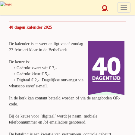
Toggle
naviga
40 dagen kalender 2025
De kalender is er weer en ligt vanaf zondag
23 februari klaar in de Bethelkerk.
De keuze is:
• Gedrukt zwart wit € 3,-
• Gedrukt kleur € 5,-
• Digitaal € 2,-. Dagelijkse ontvangst via
whatsapp en/of e-mail.
In de kerk kan contant betaald worden of via de aangeboden QR-
code.
Bij de keuze voor ‘digitaal’ wordt je naam, mobiele
telefoonnummer en /of emailadres genoteerd.
De betaling is een kwestie van vertrouwen, controle gebeurt