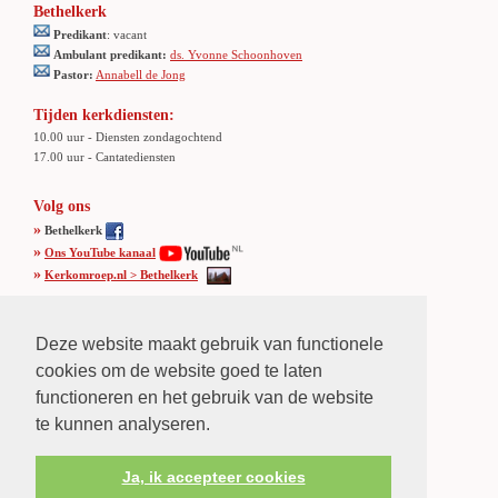
Bethelkerk
Predikant
: vacant
Ambulant predikant:
ds. Yvonne Schoonhoven
Pastor:
Annabell de Jong
Tijden kerkdiensten:
10.00 uur - Diensten zondagochtend
17.00 uur - Cantatediensten
Volg ons
»
Bethelkerk
»
Ons YouTube kanaal
»
Kerkomroep.nl > Bethelkerk
Adres Bethelkerk
Deze website maakt gebruik van functionele
Burg. Verkadesingel 26,
cookies om de website goed te laten
3135 KZ Vlaardingen
Tel
.: 010 4350947
functioneren en het gebruik van de website
Locatie
:
Klik hier
te kunnen analyseren.
Ja, ik accepteer cookies