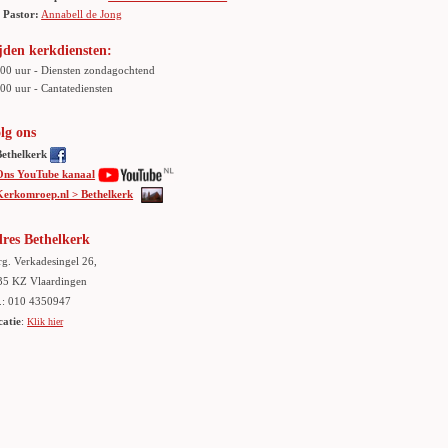
Pastor:
Annabell de Jong
jden kerkdiensten:
.00 uur - Diensten zondagochtend
00 uur - Cantatediensten
lg ons
Bethelkerk
Ons YouTube kanaal
Kerkomroep.nl > Bethelkerk
res Bethelkerk
g. Verkadesingel 26,
35 KZ Vlaardingen
.: 010 4350947
catie
:
Klik hier