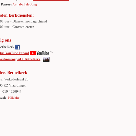
Pastor:
Annabell de Jong
jden kerkdiensten:
.00 uur - Diensten zondagochtend
00 uur - Cantatediensten
lg ons
Bethelkerk
Ons YouTube kanaal
Kerkomroep.nl > Bethelkerk
res Bethelkerk
g. Verkadesingel 26,
35 KZ Vlaardingen
.: 010 4350947
catie
:
Klik hier