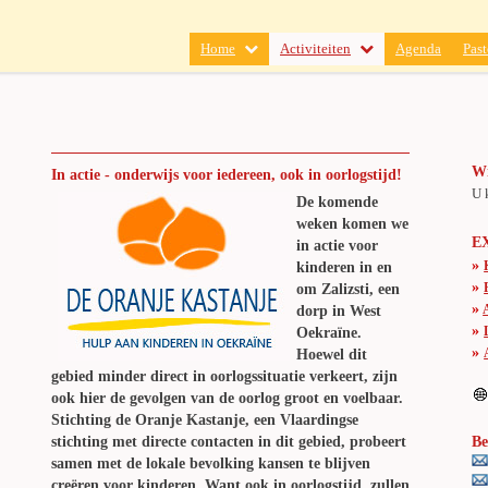
Home
Activiteiten
Agenda
Past
Wi
In actie - onderwijs voor iedereen, ook in oorlogstijd!
U 
De komende
weken komen we
E
in actie voor
»
kinderen in en
»
om Zalizsti, een
»
dorp in West
»
Oekraïne.
»
Hoewel dit
gebied minder direct in oorlogssituatie verkeert, zijn
ook hier de gevolgen van de oorlog groot en voelbaar.
Stichting de Oranje Kastanje, een Vlaardingse
stichting met directe contacten in dit gebied, probeert
Be
samen met de lokale bevolking kansen te blijven
creëren voor kinderen. Want ook in oorlogstijd, zullen