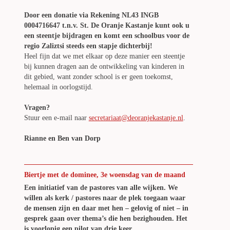
Door een donatie via Rekening NL43 INGB
0004716647 t.n.v. St. De Oranje Kastanje kunt ook u
een steentje bijdragen en komt een schoolbus voor de
regio Zaliztsi steeds een stapje dichterbij!
Heel fijn dat we met elkaar op deze manier een steentje
bij kunnen dragen aan de ontwikkeling van kinderen in
dit gebied, want zonder school is er geen toekomst,
helemaal in oorlogstijd.
Vragen?
Stuur een e-mail naar
secretariaat@deoranjekastanje.nl
.
Rianne en Ben van Dorp
Biertje met de dominee, 3e woensdag van de maand
Een initiatief van de pastores van alle wijken. We
willen als kerk / pastores naar de plek toegaan waar
de mensen zijn en daar met hen – gelovig of niet – in
gesprek gaan over thema’s die hen bezighouden. Het
is voorlopig een pilot van drie keer.