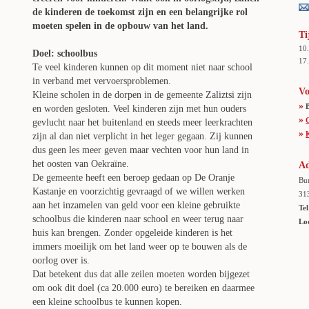
de kinderen de toekomst zijn en een belangrijke rol
moeten spelen in de opbouw van het land.
Ti
10
Doel: schoolbus
17.
Te veel kinderen kunnen op dit moment niet naar school
in verband met vervoersproblemen.
Vo
Kleine scholen in de dorpen in de gemeente Zaliztsi zijn
»
en worden gesloten. Veel kinderen zijn met hun ouders
»
gevlucht naar het buitenland en steeds meer leerkrachten
»
zijn al dan niet verplicht in het leger gegaan. Zij kunnen
dus geen les meer geven maar vechten voor hun land in
het oosten van Oekraïne.
Ad
De gemeente heeft een beroep gedaan op De Oranje
Bur
Kastanje en voorzichtig gevraagd of we willen werken
31
aan het inzamelen van geld voor een kleine gebruikte
Tel
schoolbus die kinderen naar school en weer terug naar
Lo
huis kan brengen. Zonder opgeleide kinderen is het
immers moeilijk om het land weer op te bouwen als de
oorlog over is.
Dat betekent dus dat alle zeilen moeten worden bijgezet
om ook dit doel (ca 20.000 euro) te bereiken en daarmee
een kleine schoolbus te kunnen kopen.