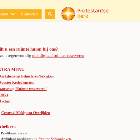
oraat
Contacten
lt u een ruimte huren bij ons?
kunt tegenwoordig
ook digitaal ruimtes reserveren
.
XTRA MENU
Kerkdiensten beluisteren/bekijken
Rooster Kerkdiensten
Aanvraag 'Ruimte reserveren'
Links
Archief
Centraal Meldpunt Overlijden
thelkerk
Predikant
: vacant
Ambulant predikant:
ds. Yvonne Schoonhoven