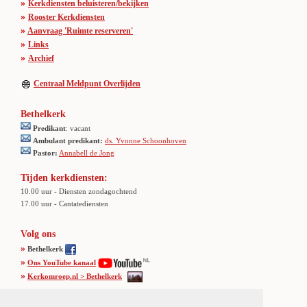
»
Kerkdiensten beluisteren/bekijken
»
Rooster Kerkdiensten
»
Aanvraag 'Ruimte reserveren'
»
Links
»
Archief
Centraal Meldpunt Overlijden
Bethelkerk
Predikant
: vacant
Ambulant predikant:
ds. Yvonne Schoonhoven
Pastor:
Annabell de Jong
Tijden kerkdiensten:
10.00 uur - Diensten zondagochtend
17.00 uur - Cantatediensten
Volg ons
»
Bethelkerk
»
Ons YouTube kanaal
»
Kerkomroep.nl > Bethelkerk