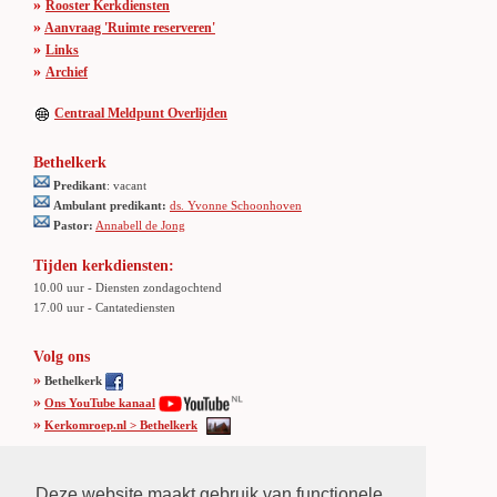
»
Rooster Kerkdiensten
»
Aanvraag 'Ruimte reserveren'
»
Links
»
Archief
Centraal Meldpunt Overlijden
Bethelkerk
Predikant
: vacant
Ambulant predikant:
ds. Yvonne Schoonhoven
Pastor:
Annabell de Jong
Tijden kerkdiensten:
10.00 uur - Diensten zondagochtend
17.00 uur - Cantatediensten
Volg ons
»
Bethelkerk
»
Ons YouTube kanaal
»
Kerkomroep.nl > Bethelkerk
Adres Bethelkerk
Deze website maakt gebruik van functionele