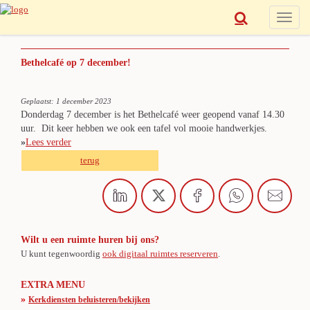
Toggle
naviga
Bethelcafé op 7 december!
Geplaatst: 1 december 2023
Donderdag 7 december is het Bethelcafé weer geopend vanaf 14.30
uur. Dit keer hebben we ook een tafel vol mooie handwerkjes.
»
Lees verder
terug
Wilt u een ruimte huren bij ons?
U kunt tegenwoordig
ook digitaal ruimtes reserveren
.
EXTRA MENU
»
Kerkdiensten beluisteren/bekijken