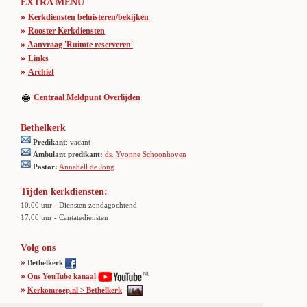
EXTRA MENU
»
Kerkdiensten beluisteren/bekijken
»
Rooster Kerkdiensten
»
Aanvraag 'Ruimte reserveren'
»
Links
»
Archief
Centraal Meldpunt Overlijden
Bethelkerk
Predikant
: vacant
Ambulant predikant:
ds. Yvonne Schoonhoven
Pastor:
Annabell de Jong
Tijden kerkdiensten:
10.00 uur - Diensten zondagochtend
17.00 uur - Cantatediensten
Volg ons
»
Bethelkerk
»
Ons YouTube kanaal
»
Kerkomroep.nl > Bethelkerk