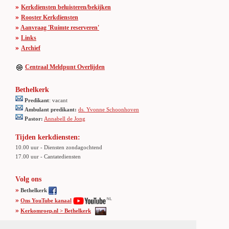
»
Kerkdiensten beluisteren/bekijken
»
Rooster Kerkdiensten
»
Aanvraag 'Ruimte reserveren'
»
Links
»
Archief
Centraal Meldpunt Overlijden
Bethelkerk
Predikant
: vacant
Ambulant predikant:
ds. Yvonne Schoonhoven
Pastor:
Annabell de Jong
Tijden kerkdiensten:
10.00 uur - Diensten zondagochtend
17.00 uur - Cantatediensten
Volg ons
»
Bethelkerk
»
Ons YouTube kanaal
»
Kerkomroep.nl > Bethelkerk