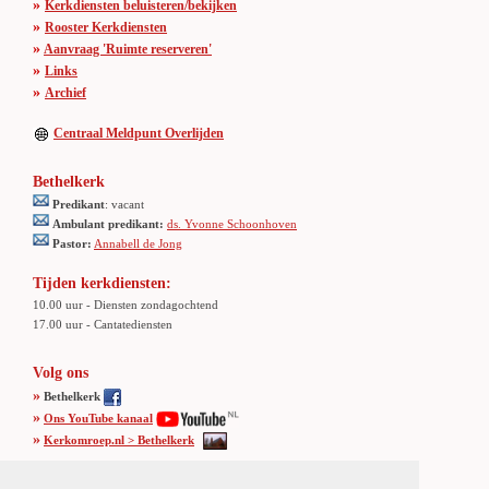
»
Kerkdiensten beluisteren/bekijken
»
Rooster Kerkdiensten
»
Aanvraag 'Ruimte reserveren'
»
Links
»
Archief
Centraal Meldpunt Overlijden
Bethelkerk
Predikant
: vacant
Ambulant predikant:
ds. Yvonne Schoonhoven
Pastor:
Annabell de Jong
Tijden kerkdiensten:
10.00 uur - Diensten zondagochtend
17.00 uur - Cantatediensten
Volg ons
»
Bethelkerk
»
Ons YouTube kanaal
»
Kerkomroep.nl > Bethelkerk