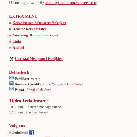
U kunt tegenwoordig
ook digitaal ruimtes reserveren
.
EXTRA MENU
»
Kerkdiensten beluisteren/bekijken
»
Rooster Kerkdiensten
»
Aanvraag 'Ruimte reserveren'
»
Links
»
Archief
Centraal Meldpunt Overlijden
Bethelkerk
Predikant
: vacant
Ambulant predikant:
ds. Yvonne Schoonhoven
Pastor:
Annabell de Jong
Tijden kerkdiensten:
10.00 uur - Diensten zondagochtend
17.00 uur - Cantatediensten
Volg ons
»
Bethelkerk