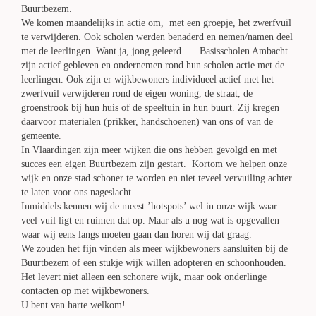
Buurtbezem.
We komen maandelijks in actie om, met een groepje, het zwerfvuil
te verwijderen. Ook scholen werden benaderd en nemen/namen deel
met de leerlingen. Want ja, jong geleerd….. Basisscholen Ambacht
zijn actief gebleven en ondernemen rond hun scholen actie met de
leerlingen. Ook zijn er wijkbewoners individueel actief met het
zwerfvuil verwijderen rond de eigen woning, de straat, de
groenstrook bij hun huis of de speeltuin in hun buurt. Zij kregen
daarvoor materialen (prikker, handschoenen) van ons of van de
gemeente.
In Vlaardingen zijn meer wijken die ons hebben gevolgd en met
succes een eigen Buurtbezem zijn gestart. Kortom we helpen onze
wijk en onze stad schoner te worden en niet teveel vervuiling achter
te laten voor ons nageslacht.
Inmiddels kennen wij de meest ’hotspots’ wel in onze wijk waar
veel vuil ligt en ruimen dat op. Maar als u nog wat is opgevallen
waar wij eens langs moeten gaan dan horen wij dat graag.
We zouden het fijn vinden als meer wijkbewoners aansluiten bij de
Buurtbezem of een stukje wijk willen adopteren en schoonhouden.
Het levert niet alleen een schonere wijk, maar ook onderlinge
contacten op met wijkbewoners.
U bent van harte welkom!