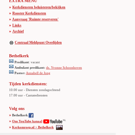
EXTRA MENU
»
Kerkdiensten beluisteren/bekijken
»
Rooster Kerkdiensten
»
Aanvraag 'Ruimte reserveren'
»
Links
»
Archief
Centraal Meldpunt Overlijden
Bethelkerk
Predikant
: vacant
Ambulant predikant:
ds. Yvonne Schoonhoven
Pastor:
Annabell de Jong
Tijden kerkdiensten:
10.00 uur - Diensten zondagochtend
17.00 uur - Cantatediensten
Volg ons
»
Bethelkerk
»
Ons YouTube kanaal
»
Kerkomroep.nl > Bethelkerk