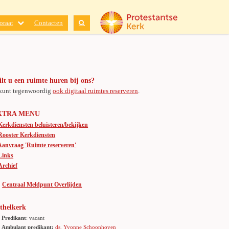
oraat
Contacten
lt u een ruimte huren bij ons?
kunt tegenwoordig
ook digitaal ruimtes reserveren
.
XTRA MENU
Kerkdiensten beluisteren/bekijken
Rooster Kerkdiensten
Aanvraag 'Ruimte reserveren'
Links
Archief
Centraal Meldpunt Overlijden
thelkerk
Predikant
: vacant
Ambulant predikant:
ds. Yvonne Schoonhoven