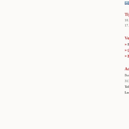
Ti
10
17.
Vo
»
»
»
Ad
Bur
31
Tel
Lo