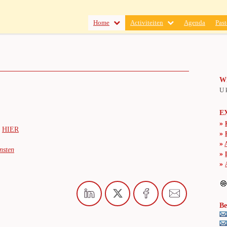
Home
Activiteiten
Agenda
Past
Wi
U 
E
»
k
HIER
»
»
nsten
»
»
Be