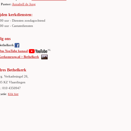
Pastor:
Annabell de Jong
jden kerkdiensten:
.00 uur - Diensten zondagochtend
00 uur - Cantatediensten
lg ons
Bethelkerk
Ons YouTube kanaal
Kerkomroep.nl > Bethelkerk
res Bethelkerk
g. Verkadesingel 26,
35 KZ Vlaardingen
.: 010 4350947
catie
:
Klik hier