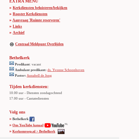
EXTRA MENU
»
Kerkdiensten beluisteren/bekijken
»
Rooster Kerkdiensten
»
Aanvraag 'Ruimte reserveren'
»
Links
»
Archief
Centraal Meldpunt Overlijden
Bethelkerk
Predikant
: vacant
Ambulant predikant:
ds. Yvonne Schoonhoven
Pastor:
Annabell de Jong
Tijden kerkdiensten:
10.00 uur - Diensten zondagochtend
17.00 uur - Cantatediensten
Volg ons
»
Bethelkerk
»
Ons YouTube kanaal
»
Kerkomroep.nl > Bethelkerk