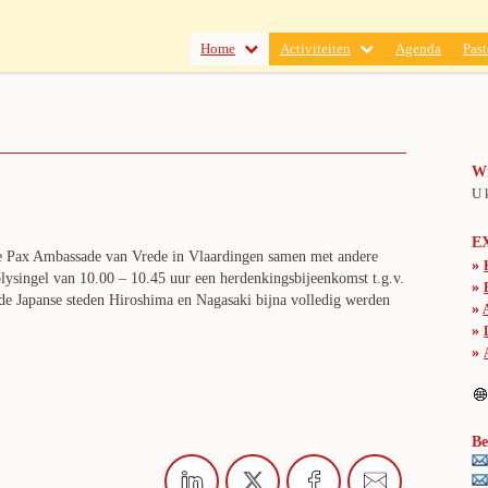
Home
Activiteiten
Agenda
Past
Wi
U 
E
de Pax Ambassade van Vrede in Vlaardingen samen met andere
»
olysingel van 10.00 – 10.45 uur een herdenkingsbijeenkomst t.g.v.
»
n de Japanse steden Hiroshima en Nagasaki bijna volledig werden
»
»
»
Be