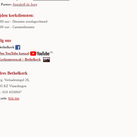
Pastor:
Annabell de Jong
jden kerkdiensten:
.00 uur - Diensten zondagochtend
00 uur - Cantatediensten
lg ons
Bethelkerk
Ons YouTube kanaal
Kerkomroep.nl > Bethelkerk
res Bethelkerk
g. Verkadesingel 26,
35 KZ Vlaardingen
.: 010 4350947
catie
:
Klik hier