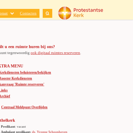
oraat
Contacten
lt u een ruimte huren bij ons?
kunt tegenwoordig
ook digitaal ruimtes reserveren
.
XTRA MENU
Kerkdiensten beluisteren/bekijken
Rooster Kerkdiensten
Aanvraag 'Ruimte reserveren'
Links
Archief
Centraal Meldpunt Overlijden
thelkerk
Predikant
: vacant
Ambulant predikant:
ds. Yvonne Schoonhoven