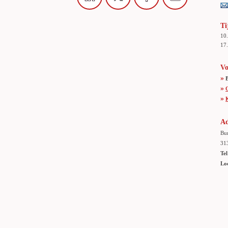
Ti
10
17.
Vo
»
»
»
Ad
Bur
31
Tel
Lo