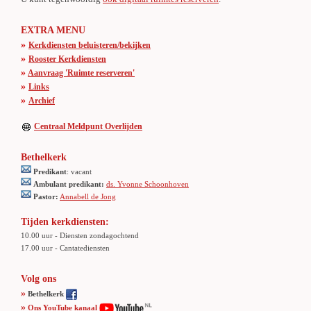
EXTRA MENU
»
Kerkdiensten beluisteren/bekijken
»
Rooster Kerkdiensten
»
Aanvraag 'Ruimte reserveren'
»
Links
»
Archief
Centraal Meldpunt Overlijden
Bethelkerk
Predikant
: vacant
Ambulant predikant:
ds. Yvonne Schoonhoven
Pastor:
Annabell de Jong
Tijden kerkdiensten:
10.00 uur - Diensten zondagochtend
17.00 uur - Cantatediensten
Volg ons
»
Bethelkerk
»
Ons YouTube kanaal