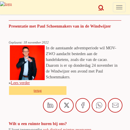
Toggle
naviga
Presentatie met Paul Schoenmakers van in de Windwijzer
Geplaatst: 18 november 2022
In de aanstaande adventsperiode wil MOV-
ZWO aandacht besteden aan de
handelsketens, zoals die van de cacao.
Daarom is er op donderdag 24 november in
de Windwijzer een avond met Paul
Schoenmakers.
»
Lees verder
terug
Wilt u een ruimte huren bij ons?
U kunt tegenwoordig
ook digitaal ruimtes reserveren
.