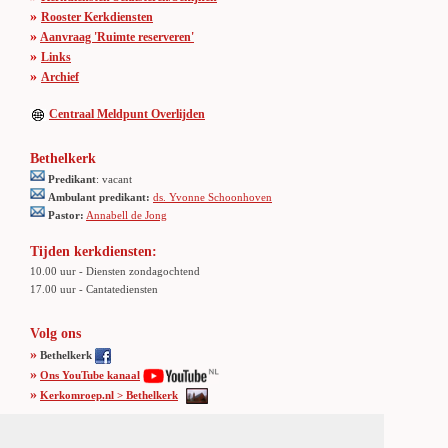
»
Rooster Kerkdiensten
»
Aanvraag 'Ruimte reserveren'
»
Links
»
Archief
Centraal Meldpunt Overlijden
Bethelkerk
Predikant
: vacant
Ambulant predikant:
ds. Yvonne Schoonhoven
Pastor:
Annabell de Jong
Tijden kerkdiensten:
10.00 uur - Diensten zondagochtend
17.00 uur - Cantatediensten
Volg ons
»
Bethelkerk
»
Ons YouTube kanaal
»
Kerkomroep.nl > Bethelkerk
Adres Bethelkerk