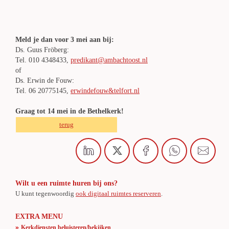
Meld je dan voor 3 mei aan bij:
Ds. Guus Fröberg:
Tel. 010 4348433,
predikant@ambachtoost.nl
of
Ds. Erwin de Fouw:
Tel. 06 20775145,
erwindefouw&telfort.nl
Graag tot 14 mei in de Bethelkerk!
terug
Wilt u een ruimte huren bij ons?
U kunt tegenwoordig
ook digitaal ruimtes reserveren
.
EXTRA MENU
»
Kerkdiensten beluisteren/bekijken