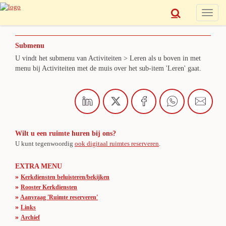
Toggle
naviga
Submenu
U vindt het submenu van Activiteiten > Leren als u boven in met
menu bij Activiteiten met de muis over het sub-item 'Leren' gaat.
Wilt u een ruimte huren bij ons?
U kunt tegenwoordig
ook digitaal ruimtes reserveren
.
EXTRA MENU
»
Kerkdiensten beluisteren/bekijken
»
Rooster Kerkdiensten
»
Aanvraag 'Ruimte reserveren'
»
Links
»
Archief