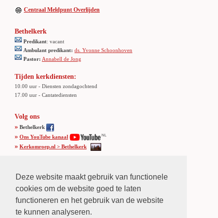
Centraal Meldpunt Overlijden
Bethelkerk
Predikant
: vacant
Ambulant predikant:
ds. Yvonne Schoonhoven
Pastor:
Annabell de Jong
Tijden kerkdiensten:
10.00 uur - Diensten zondagochtend
17.00 uur - Cantatediensten
Volg ons
»
Bethelkerk
»
Ons YouTube kanaal
»
Kerkomroep.nl > Bethelkerk
Adres Bethelkerk
Deze website maakt gebruik van functionele
Burg. Verkadesingel 26,
cookies om de website goed te laten
3135 KZ Vlaardingen
Tel
.: 010 4350947
functioneren en het gebruik van de website
Locatie
:
Klik hier
te kunnen analyseren.