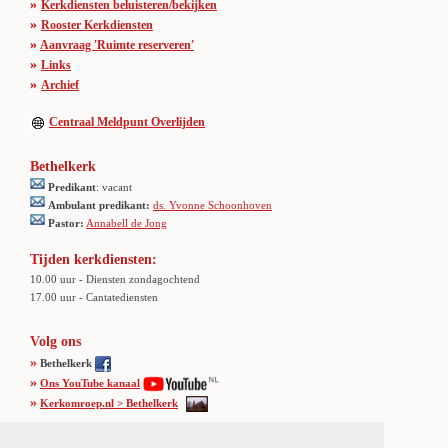
»
Kerkdiensten beluisteren/bekijken
»
Rooster Kerkdiensten
»
Aanvraag 'Ruimte reserveren'
»
Links
»
Archief
Centraal Meldpunt Overlijden
Bethelkerk
Predikant
: vacant
Ambulant predikant:
ds. Yvonne Schoonhoven
Pastor:
Annabell de Jong
Tijden kerkdiensten:
10.00 uur - Diensten zondagochtend
17.00 uur - Cantatediensten
Volg ons
»
Bethelkerk
»
Ons YouTube kanaal
»
Kerkomroep.nl > Bethelkerk