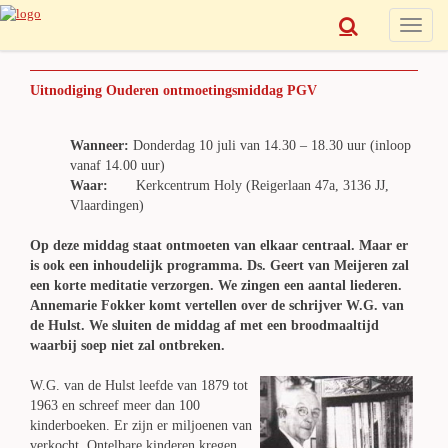
Toggle
naviga
Uitnodiging Ouderen ontmoetingsmiddag PGV
Wanneer:
Donderdag 10 juli van 14.30 – 18.30 uur (inloop
vanaf 14.00 uur)
Waar:
Kerkcentrum Holy (Reigerlaan 47a, 3136 JJ,
Vlaardingen)
Op deze middag staat ontmoeten van elkaar centraal. Maar er
is ook een inhoudelijk programma. Ds. Geert van Meijeren zal
een korte meditatie verzorgen. We zingen een aantal liederen.
Annemarie Fokker komt vertellen over de schrijver W.G. van
de Hulst. We sluiten de middag af met een broodmaaltijd
waarbij soep niet zal ontbreken.
W.G. van de Hulst leefde van 1879 tot
1963 en schreef meer dan 100
kinderboeken. Er zijn er miljoenen van
verkocht. Ontelbare kinderen kregen