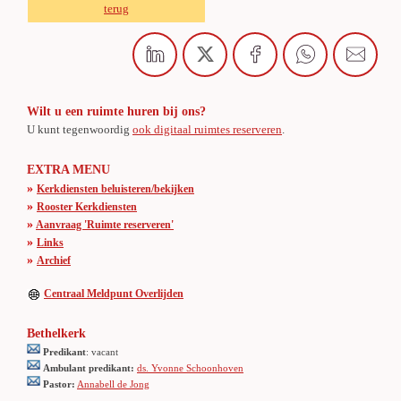
terug
Wilt u een ruimte huren bij ons?
U kunt tegenwoordig
ook digitaal ruimtes reserveren
.
EXTRA MENU
»
Kerkdiensten beluisteren/bekijken
»
Rooster Kerkdiensten
»
Aanvraag 'Ruimte reserveren'
»
Links
»
Archief
Centraal Meldpunt Overlijden
Bethelkerk
Predikant
: vacant
Ambulant predikant:
ds. Yvonne Schoonhoven
Pastor:
Annabell de Jong