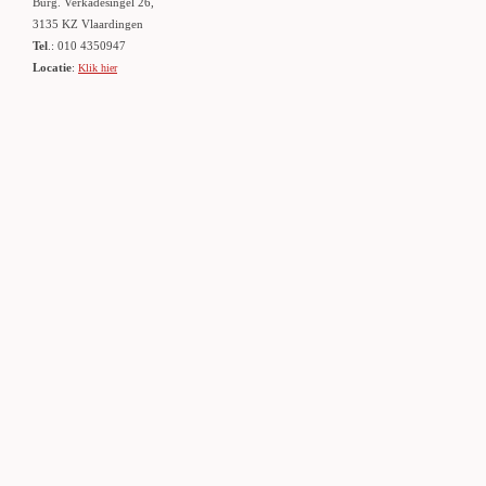
Burg. Verkadesingel 26,
3135 KZ Vlaardingen
Tel
.: 010 4350947
Locatie
:
Klik hier