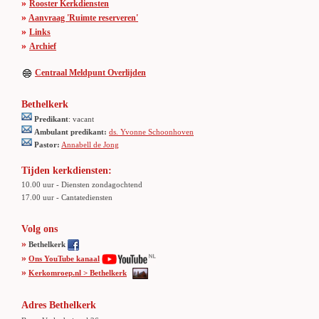
»
Rooster Kerkdiensten
»
Aanvraag 'Ruimte reserveren'
»
Links
»
Archief
Centraal Meldpunt Overlijden
Bethelkerk
Predikant
: vacant
Ambulant predikant:
ds. Yvonne Schoonhoven
Pastor:
Annabell de Jong
Tijden kerkdiensten:
10.00 uur - Diensten zondagochtend
17.00 uur - Cantatediensten
Volg ons
»
Bethelkerk
»
Ons YouTube kanaal
»
Kerkomroep.nl > Bethelkerk
Adres Bethelkerk