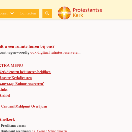
oraat
Contacten
lt u een ruimte huren bij ons?
kunt tegenwoordig
ook digitaal ruimtes reserveren
.
XTRA MENU
Kerkdiensten beluisteren/bekijken
Rooster Kerkdiensten
Aanvraag 'Ruimte reserveren'
Links
Archief
Centraal Meldpunt Overlijden
thelkerk
Predikant
: vacant
Ambulant predikant:
ds. Yvonne Schoonhoven