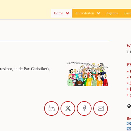
Home
Activiteiten
Agenda
Past
Wi
U 
E
raskoor, in de Pax Christikerk,
»
»
»
»
»
Be