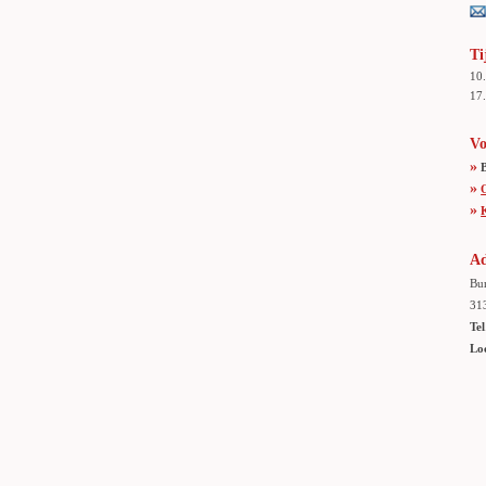
Ti
10
17.
Vo
»
»
»
Ad
Bur
31
Tel
Lo