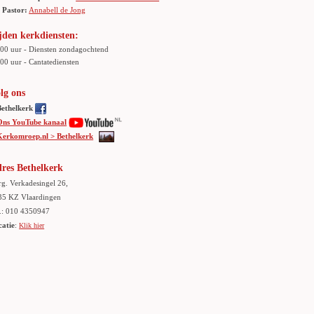
Pastor:
Annabell de Jong
jden kerkdiensten:
.00 uur - Diensten zondagochtend
00 uur - Cantatediensten
lg ons
Bethelkerk
Ons YouTube kanaal
Kerkomroep.nl > Bethelkerk
res Bethelkerk
g. Verkadesingel 26,
35 KZ Vlaardingen
.: 010 4350947
catie
:
Klik hier