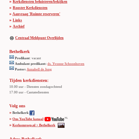
»
Kerkdiensten beluisteren/bekijken
»
Rooster Kerkdiensten
»
Aanvraag 'Ruimte reserveren'
»
Links
»
Archief
Centraal Meldpunt Overlijden
Bethelkerk
Predikant
: vacant
Ambulant predikant:
ds. Yvonne Schoonhoven
Pastor:
Annabell de Jong
Tijden kerkdiensten:
10.00 uur - Diensten zondagochtend
17.00 uur - Cantatediensten
Volg ons
»
Bethelkerk
»
Ons YouTube kanaal
»
Kerkomroep.nl > Bethelkerk