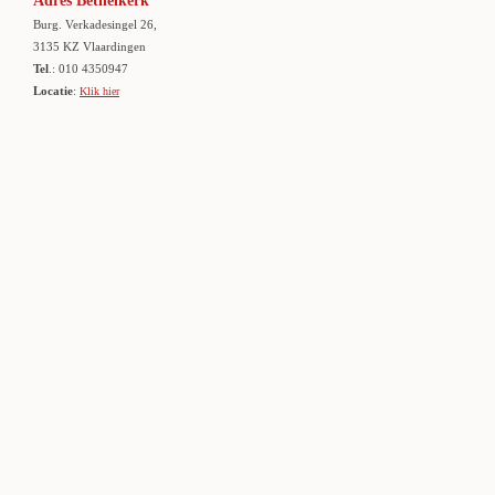
Adres Bethelkerk
Burg. Verkadesingel 26,
3135 KZ Vlaardingen
Tel
.: 010 4350947
Locatie
:
Klik hier