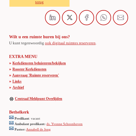
terug
Wilt u een ruimte huren bij ons?
U kunt tegenwoordig
ook digitaal ruimtes reserveren
.
EXTRA MENU
»
Kerkdiensten beluisteren/bekijken
»
Rooster Kerkdiensten
»
Aanvraag 'Ruimte reserveren'
»
Links
»
Archief
Centraal Meldpunt Overlijden
Bethelkerk
Predikant
: vacant
Ambulant predikant:
ds. Yvonne Schoonhoven
Pastor:
Annabell de Jong