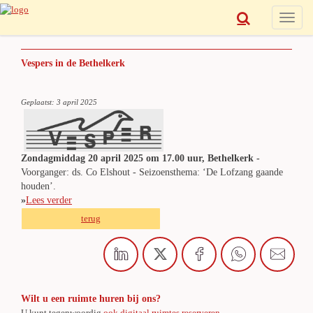
Toggle
naviga
Vespers in de Bethelkerk
Geplaatst: 3 april 2025
Zondagmiddag 20 april 2025 om 17.00 uur, Bethelkerk -
Voorganger: ds. Co Elshout - Seizoensthema: ‘De Lofzang gaande
houden’.
»
Lees verder
terug
Wilt u een ruimte huren bij ons?
U kunt tegenwoordig
ook digitaal ruimtes reserveren
.