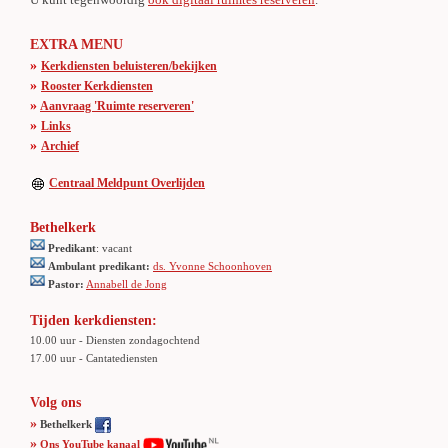
EXTRA MENU
»
Kerkdiensten beluisteren/bekijken
»
Rooster Kerkdiensten
»
Aanvraag 'Ruimte reserveren'
»
Links
»
Archief
Centraal Meldpunt Overlijden
Bethelkerk
Predikant
: vacant
Ambulant predikant:
ds. Yvonne Schoonhoven
Pastor:
Annabell de Jong
Tijden kerkdiensten:
10.00 uur - Diensten zondagochtend
17.00 uur - Cantatediensten
Volg ons
»
Bethelkerk
»
Ons YouTube kanaal