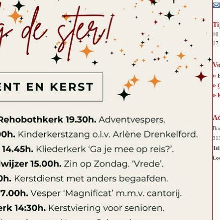
Ti
10
17.
Vo
»
»
»
Ad
Bur
31
Tel
Lo