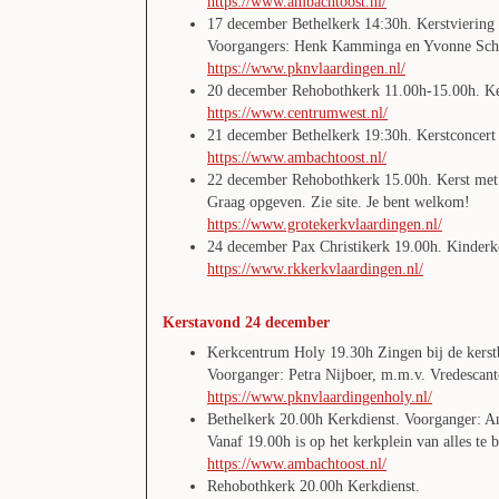
https://www.ambachtoost.nl/
17 december Bethelkerk 14:30h. Kerstviering 
Voorgangers: Henk Kamminga en Yvonne Sc
https://www.pknvlaardingen.nl/
20 december Rehobothkerk 11.00h-15.00h. Ker
https://www.centrumwest.nl/
21 december Bethelkerk 19:30h. Kerstconcer
https://www.ambachtoost.nl/
22 december Rehobothkerk 15.00h. Kerst met
Graag opgeven. Zie site. Je bent welkom!
https://www.grotekerkvlaardingen.nl/
24 december Pax Christikerk 19.00h. Kinderk
https://www.rkkerkvlaardingen.nl/
Kerstavond 24 december
Kerkcentrum Holy 19.30h Zingen bij de kers
Voorganger: Petra Nijboer, m.m.v. Vredescant
https://www.pknvlaardingenholy.nl/
Bethelkerk 20.00h Kerkdienst. Voorganger: An
Vanaf 19.00h is op het kerkplein van alles te 
https://www.ambachtoost.nl/
Rehobothkerk 20.00h Kerkdienst.