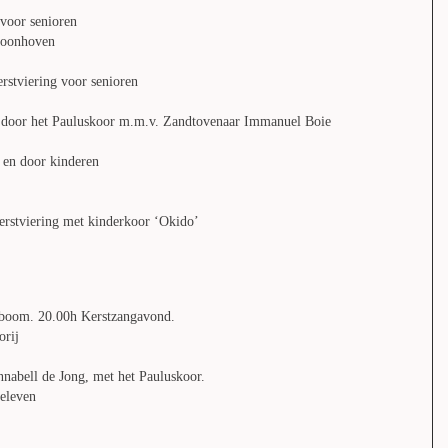
voor senioren
hoonhoven
stviering voor senioren
t door het Pauluskoor m.m.v. Zandtovenaar Immanuel Boie
 en door kinderen
erstviering met kinderkoor ‘Okido’
tboom. 20.00h Kerstzangavond.
orij
nabell de Jong, met het Pauluskoor.
beleven