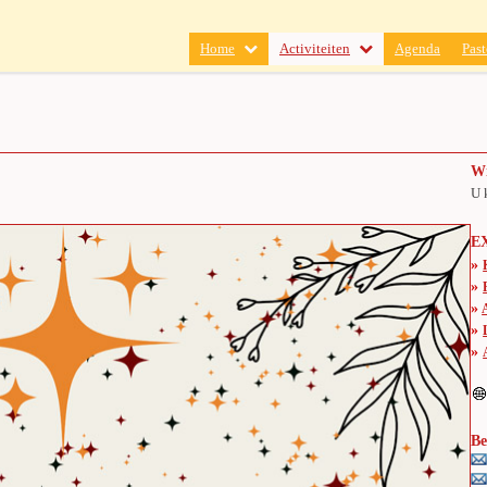
Home
Activiteiten
Agenda
Past
Wi
U 
E
»
»
»
»
»
Be