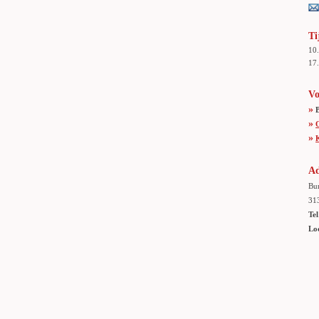
Ti
10
17.
Vo
»
»
»
Ad
Bur
31
Tel
Lo