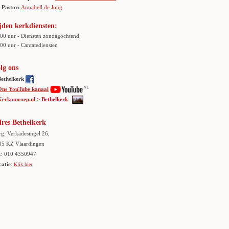
Pastor:
Annabell de Jong
jden kerkdiensten:
.00 uur - Diensten zondagochtend
00 uur - Cantatediensten
lg ons
Bethelkerk
Ons YouTube kanaal
Kerkomroep.nl > Bethelkerk
res Bethelkerk
g. Verkadesingel 26,
35 KZ Vlaardingen
.: 010 4350947
catie
:
Klik hier