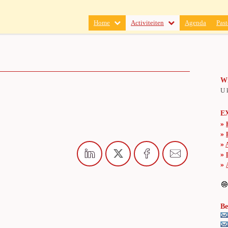
Home
Activiteiten
Agenda
Past
Wi
U 
E
»
»
»
»
»
Be