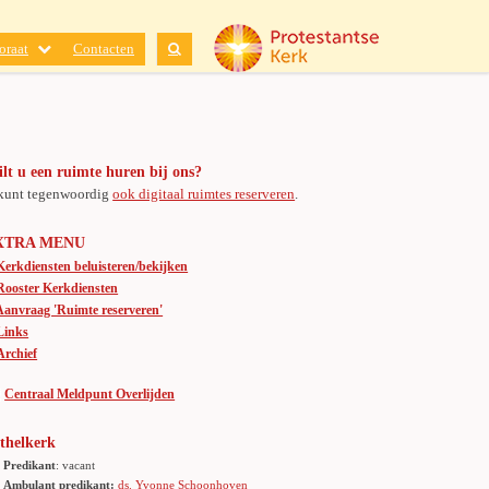
oraat
Contacten
lt u een ruimte huren bij ons?
kunt tegenwoordig
ook digitaal ruimtes reserveren
.
XTRA MENU
Kerkdiensten beluisteren/bekijken
Rooster Kerkdiensten
Aanvraag 'Ruimte reserveren'
Links
Archief
Centraal Meldpunt Overlijden
thelkerk
Predikant
: vacant
Ambulant predikant:
ds. Yvonne Schoonhoven