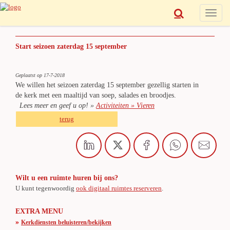
Toggle
naviga
Start seizoen zaterdag 15 september
Geplaatst op 17-7-2018
We willen het seizoen zaterdag 15 september gezellig starten in
de kerk met een maaltijd van soep, salades en broodjes.
Lees meer en geef u op! »
Activiteiten » Vieren
terug
Wilt u een ruimte huren bij ons?
U kunt tegenwoordig
ook digitaal ruimtes reserveren
.
EXTRA MENU
»
Kerkdiensten beluisteren/bekijken