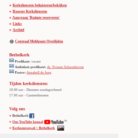
»
Kerkdiensten beluisteren/bekijken
»
Rooster Kerkdiensten
»
Aanvraag 'Ruimte reserveren'
»
Links
»
Archief
Centraal Meldpunt Overlijden
Bethelkerk
Predikant
: vacant
Ambulant predikant:
ds. Yvonne Schoonhoven
Pastor:
Annabell de Jong
Tijden kerkdiensten:
10.00 uur - Diensten zondagochtend
17.00 uur - Cantatediensten
Volg ons
»
Bethelkerk
»
Ons YouTube kanaal
»
Kerkomroep.nl > Bethelkerk