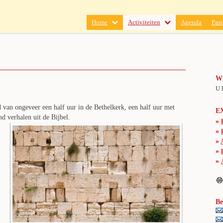
Home
Activiteiten
Agenda
Past
Wi
U 
 van ongeveer een half uur in de Bethelkerk, een half uur met
E
nd verhalen uit de Bijbel.
»
»
»
»
»
Be