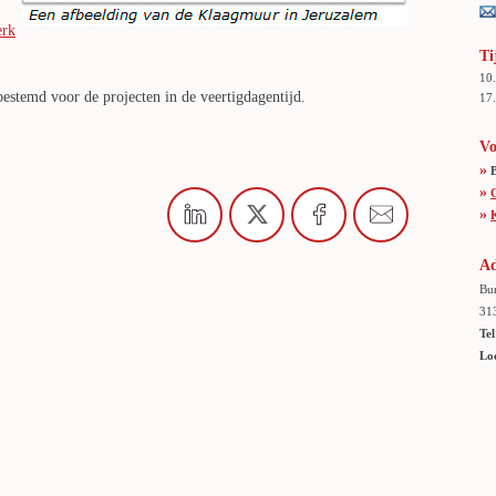
erk
Ti
10
 bestemd voor de projecten in de veertigdagentijd.
17.
Vo
»
»
»
Ad
Bur
31
Tel
Lo